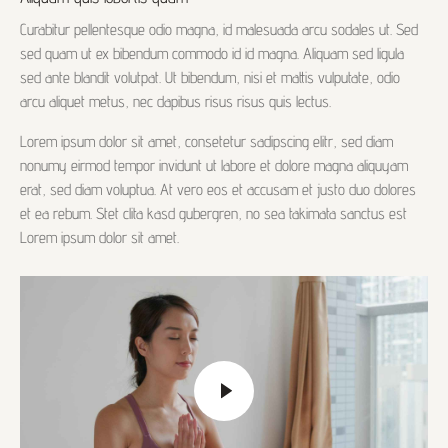
Curabitur pellentesque odio magna, id malesuada arcu sodales ut. Sed
sed quam ut ex bibendum commodo id id magna. Aliquam sed ligula
sed ante blandit volutpat. Ut bibendum, nisi et mattis vulputate, odio
arcu aliquet metus, nec dapibus risus risus quis lectus.
Lorem ipsum dolor sit amet, consetetur sadipscing elitr, sed diam
nonumy eirmod tempor invidunt ut labore et dolore magna aliquyam
erat, sed diam voluptua. At vero eos et accusam et justo duo dolores
et ea rebum. Stet clita kasd gubergren, no sea takimata sanctus est
Lorem ipsum dolor sit amet.