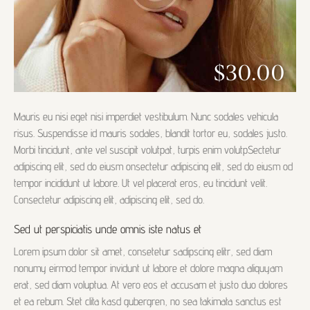
$30.00
Mauris eu nisi eget nisi imperdiet vestibulum. Nunc sodales vehicula
risus. Suspendisse id mauris sodales, blandit tortor eu, sodales justo.
Morbi tincidunt, ante vel suscipit volutpat, turpis enim volutpSectetur
adipiscing elit, sed do eiusm onsectetur adipiscing elit, sed do eiusm od
tempor incididunt ut labore. Ut vel placerat eros, eu tincidunt velit.
Consectetur adipiscing elit, adipiscing elit, sed do.
Sed ut perspiciatis unde omnis iste natus et
Lorem ipsum dolor sit amet, consetetur sadipscing elitr, sed diam
nonumy eirmod tempor invidunt ut labore et dolore magna aliquyam
erat, sed diam voluptua. At vero eos et accusam et justo duo dolores
et ea rebum. Stet clita kasd gubergren, no sea takimata sanctus est