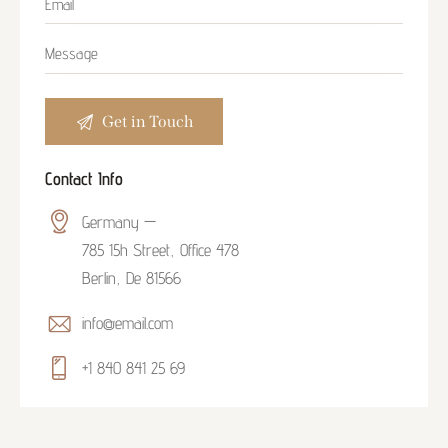
Contact Info
Germany —
785 15h Street, Office 478
Berlin, De 81566
info@email.com
+1 840 841 25 69