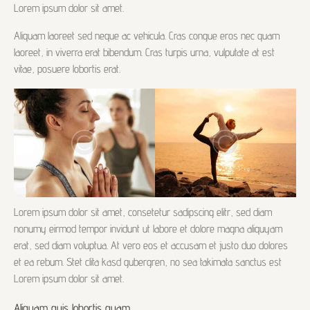
Lorem ipsum dolor sit amet.
Aliquam laoreet sed neque ac vehicula. Cras congue eros nec quam
laoreet, in viverra erat bibendum. Cras turpis urna, vulputate at est
vitae, posuere lobortis erat.
Lorem ipsum dolor sit amet, consetetur sadipscing elitr, sed diam
nonumy eirmod tempor invidunt ut labore et dolore magna aliquyam
erat, sed diam voluptua. At vero eos et accusam et justo duo dolores
et ea rebum. Stet clita kasd gubergren, no sea takimata sanctus est
Lorem ipsum dolor sit amet.
Aliquam quis lobortis quam