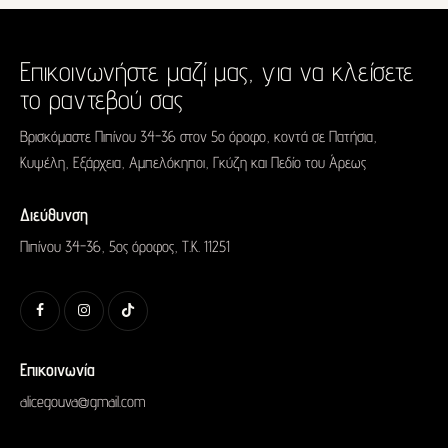
Επικοινωνήστε μαζί μας,
για να κλείσετε
το ραντεβού σας
Βρισκόμαστε Πιπίνου 34-36 στον 5ο όροφο, κοντά σε
Πατήσια,
Κυψέλη, Εξάρχεια, Αμπελόκηποι, Γκύζη και Πεδίο του Άρεως
Διεύθυνση
Πιπίνου 34-36, 5ος όροφος, Τ.Κ. 11251
Επικοινωνία
alicegouva@gmail.com